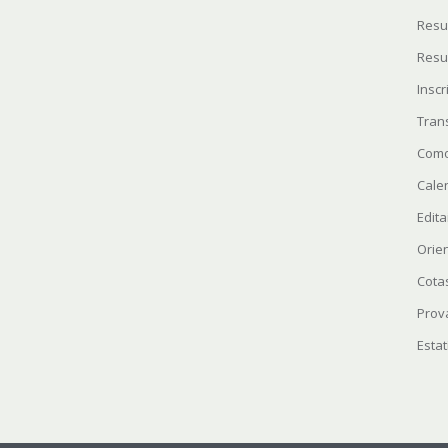
Resu
Resu
Insc
Tran
Como
Cale
Edita
Orie
Cota
Prov
Estat