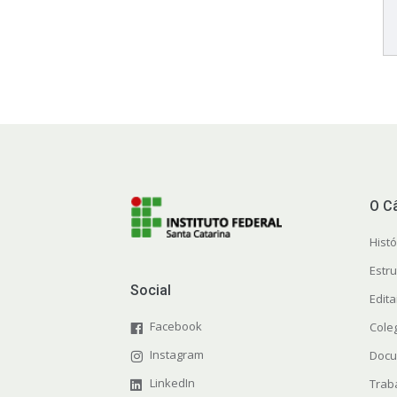
O C
Histó
Estr
Social
Edit
Facebook
Cole
Instagram
Docu
LinkedIn
Trab