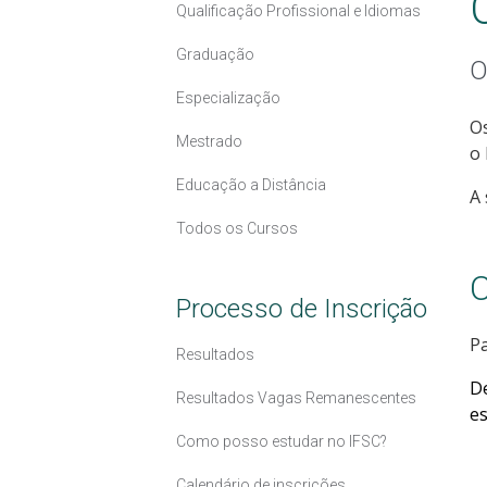
Qualificação Profissional e Idiomas
Graduação
O
Especialização
Os
Mestrado
o 
Educação a Distância
A 
Todos os Cursos
C
Processo de Inscrição
Pa
Resultados
D
Resultados Vagas Remanescentes
es
Como posso estudar no IFSC?
Calendário de inscrições