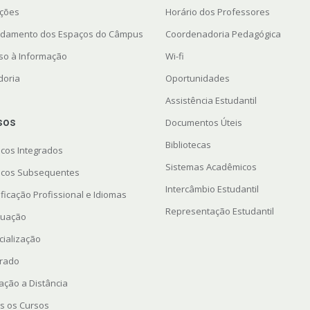
ações
Horário dos Professores
damento dos Espaços do Câmpus
Coordenadoria Pedagógica
so à Informação
Wi-fi
doria
Oportunidades
Assistência Estudantil
sos
Documentos Úteis
Bibliotecas
icos Integrados
Sistemas Acadêmicos
icos Subsequentes
Intercâmbio Estudantil
ficação Profissional e Idiomas
Representação Estudantil
uação
cialização
rado
ação a Distância
s os Cursos