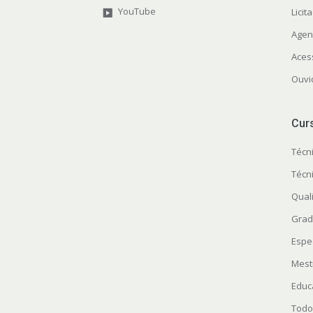
YouTube
Licit
Agen
Aces
Ouvi
Cur
Técn
Técn
Quali
Grad
Espe
Mest
Educ
Todo