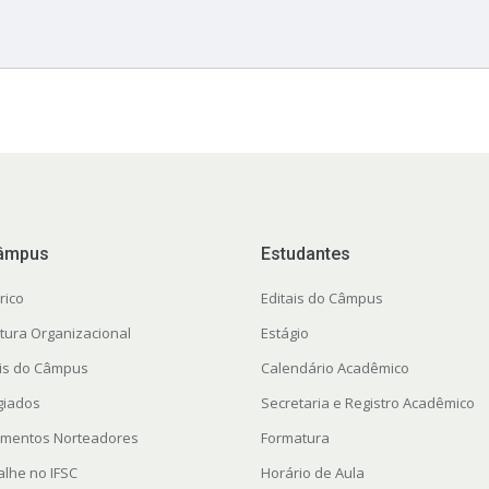
âmpus
Estudantes
rico
Editais do Câmpus
utura Organizacional
Estágio
ais do Câmpus
Calendário Acadêmico
giados
Secretaria e Registro Acadêmico
mentos Norteadores
Formatura
alhe no IFSC
Horário de Aula