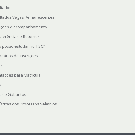
ltados
ltados Vagas Remanescentes
rições e acompanhamento
sferências e Retornos
 posso estudar no IFSC?
ndários de inscrições
is
ntações para Matrícula
s
as e Gabaritos
ísticas dos Processos Seletivos