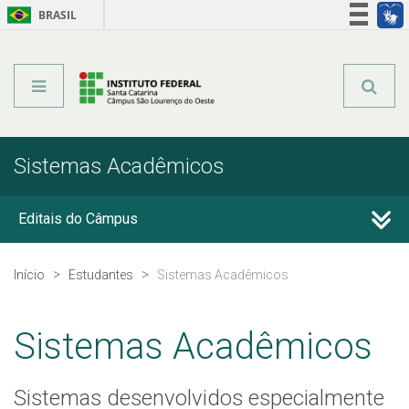
BRASIL
Órgãos do Governo
Acesso à informação
Legislação
Sistemas Acadêmicos
Editais do Câmpus
Calendário Acadêmico
Início
Estudantes
Sistemas Acadêmicos
Registro Acadêmico
Sistemas Acadêmicos
Horário de Aula
Sistemas desenvolvidos especialmente