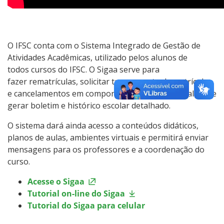
Intercâmbio Estudantil
Formaturas
O IFSC conta com o Sistema Integrado de Gestão de
Atividades Acadêmicas, utilizado pelos alunos de
todos cursos do IFSC. O Sigaa serve para
Representação Estudantil
fazer rematrículas, solicitar trancamento de matrículas
e cancelamentos em componentes curriculares, além de
Grêmio Estudantil
gerar boletim e histórico escolar detalhado.
O sistema dará ainda acesso a conteúdos didáticos,
planos de aulas, ambientes virtuais e permitirá enviar
mensagens para os professores e a coordenação do
curso.
Acesse o Sigaa
Tutorial on-line do Sigaa
Tutorial do Sigaa para celular