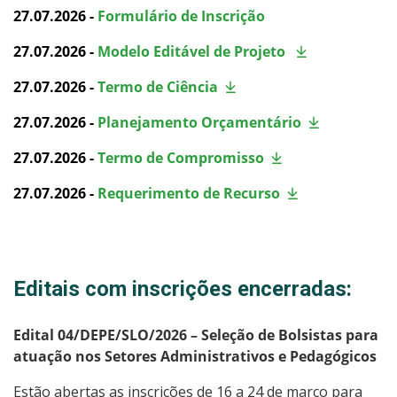
27.07.2026 -
Formulário de Inscrição
Sistemas Acadêmicos
27.07.2026
-
Modelo Editável de Projeto
Intercâmbio Estudantil
27.07.2026
-
Termo de Ciência
27.07.2026
-
Planejamento Orçamentário
Formaturas
27.07.2026
-
Termo de Compromisso
Representação Estudantil
27.07.2026
-
Requerimento de Recurso
Grêmio Estudantil
Editais com inscrições encerradas:
Edital 04/DEPE/SLO/2026 – Seleção de Bolsistas para
atuação nos Setores Administrativos e Pedagógicos
Estão abertas as inscrições de 16 a 24 de março para