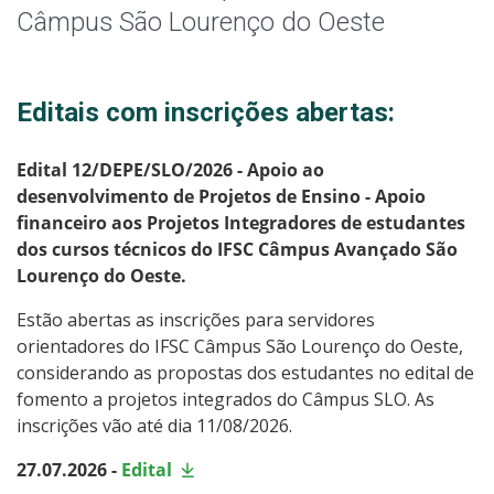
Horário de Aula
Câmpus São Lourenço do Oeste
Horários dos Professores
Editais com inscrições abertas:
Auxílios
Edital 12/DEPE/SLO/2026 - Apoio ao
Estágio
desenvolvimento de Projetos de Ensino - Apoio
financeiro aos Projetos Integradores de estudantes
Permanência e Êxito
dos cursos técnicos do IFSC Câmpus Avançado São
Lourenço do Oeste.
Oportunidades
Estão abertas as inscrições para servidores
orientadores do IFSC Câmpus São Lourenço do Oeste,
Assistência Estudantil
considerando as propostas dos estudantes no edital de
fomento a projetos integrados do Câmpus SLO. As
Documentos Úteis
inscrições vão até dia 11/08/2026.
27.07.2026 -
Edital
Bibliotecas