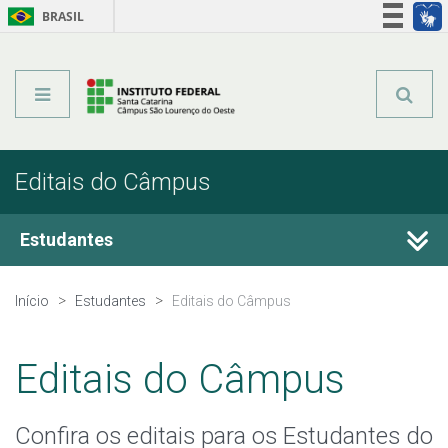
BRASIL
Órgãos do Governo
Acesso à informação
Legislação
Editais do Câmpus
Estudantes
Editais do Câmpus
Início
Estudantes
Editais do Câmpus
Calendário Acadêmico
Editais do Câmpus
Registro Acadêmico
Confira os editais para os Estudantes do