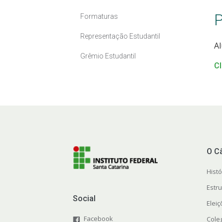
P
Formaturas
Representação Estudantil
Al
Grêmio Estudantil
Cl
O C
Histó
Estr
Social
Elei
Facebook
Cole