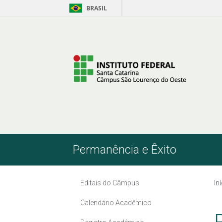
BRASIL
Skip to Content
Permanência e Êxito
Editais do Câmpus
In
Calendário Acadêmico