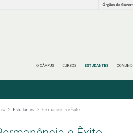
Órgãos do Gover
O CÂMPUS
CURSOS
ESTUDANTES
COMUNID
ício
Estudantes
Permanência e Êxito
Permanência e Êxito