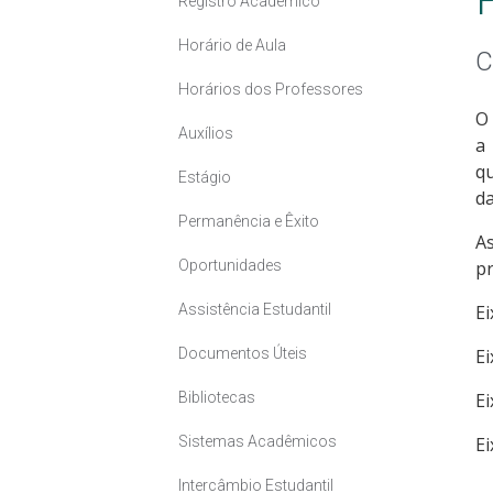
Registro Acadêmico
Horário de Aula
C
Horários dos Professores
O
Auxílios
a
q
Estágio
da
Permanência e Êxito
As
Oportunidades
pr
Assistência Estudantil
E
Documentos Úteis
Ei
Bibliotecas
Ei
Sistemas Acadêmicos
Ei
Intercâmbio Estudantil