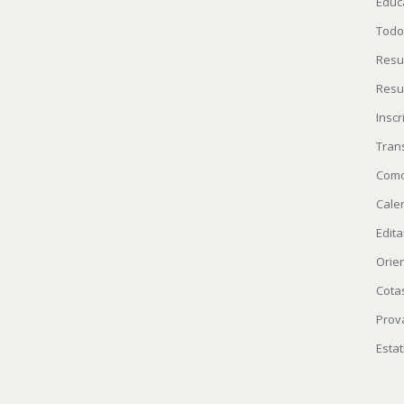
Educ
Todo
Resu
Resu
Insc
Tran
Como
Cale
Edita
Orie
Cota
Prov
Estat