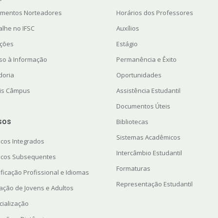
mentos Norteadores
Horários dos Professores
alhe no IFSC
Auxílios
ações
Estágio
so à Informação
Permanência e Êxito
doria
Oportunidades
ais Câmpus
Assistência Estudantil
Documentos Úteis
sos
Bibliotecas
Sistemas Acadêmicos
icos Integrados
Intercâmbio Estudantil
icos Subsequentes
Formaturas
ficação Profissional e Idiomas
Representação Estudantil
ação de Jovens e Adultos
cialização