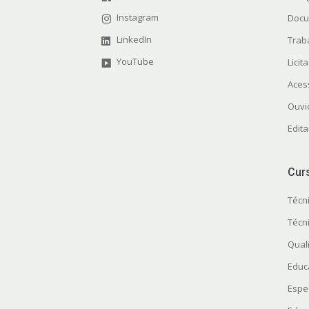
Instagram
Docu
LinkedIn
Trab
YouTube
Licit
Aces
Ouvi
Edit
Cur
Técn
Técn
Quali
Educ
Espe