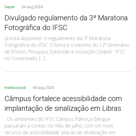
Sepei
04 aug 2026
Divulgado regulamento da 3ª Maratona
Fotográfica do IFSC
Já está disponivel o regulamento da 3ª Maratona
Fotográfica do IFSC. O tema é o mesmo do 12º Seminário
de Ensino, Pesquisa, Extensão e Inovação (Sepei): “IFSC
no Contestado: [...]
Institucional
04 aug 2026
Câmpus fortalece acessibilidade com
implantação de sinalização em Libras
Os ambientes do IFSC Câmpus Palhoça Bilíngue
passaram a contar, no mês de julho, com um novo
recurso de acessibilidade: placas de sinalização em