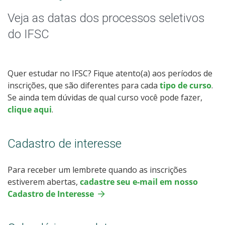
Graduação
Veja as datas dos processos seletivos
Especialização
do IFSC
Mestrado
Quer estudar no IFSC? Fique atento(a) aos períodos de
Todos os cursos
inscrições, que são diferentes para cada
tipo de curso
.
Se ainda tem dúvidas de qual curso você pode fazer,
clique aqui
.
Processo de Inscrição
Cadastro de interesse
Resultados
Para receber um lembrete quando as inscrições
estiverem abertas,
cadastre seu e-mail em nosso
Resultado das vagas remanescentes
Cadastro de Interesse
Como posso estudar no IFSC?