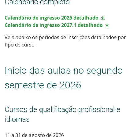
Calendário completo
Calendário de inscrições
Calendário de ingresso 2026 detalhado
Processos Seletivos
Calendário de ingresso 2027.1 detalhado
Veja abaixo os períodos de inscrições detalhados por
Cotas
tipo de curso.
Inscrições e acompanhamento
Início das aulas no segundo
Orientações para Matrícula
semestre de 2026
Vagas Ociosas
Transferências e Retornos
Cursos de qualificação profissional e
idiomas
Provas e Gabaritos
11 a 31 de agosto de 2026
Estatísticas dos Processos Seletivos