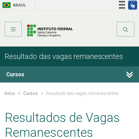
BRASIL
Órgãos do Governo
Acesso à informação
Legislação
Resultado das vagas remanescentes
Cursos
Técnicos Concomitantes
Início
Cursos
Resultado das vagas remanescentes
Técnicos Subsequentes
Resultados de Vagas
Qualificação Profissional e Idiomas
Remanescentes