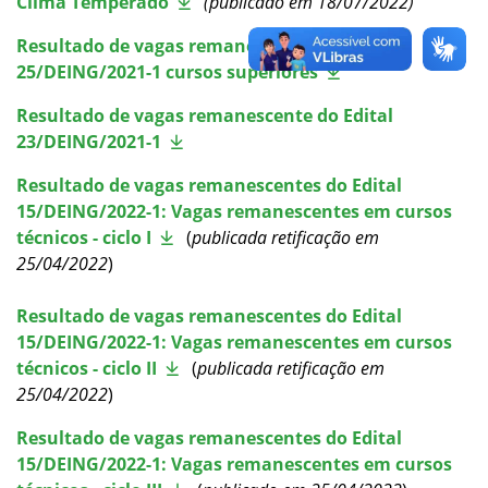
Clima Temperado
(publicado em 18/07/2022)
Como posso estudar no IFSC?
Resultado de vagas remanescente do Edital
25/DEING/2021-1 cursos superiores
Calendário de inscrições
Resultado de vagas remanescente do Edital
Processos Seletivos
23/DEING/2021-1
Resultado de vagas remanescentes do Edital
Cotas
15/DEING/2022-1: Vagas remanescentes em cursos
técnicos - ciclo I
(
publicada retificação em
Inscrições e acompanhamento
25/04/2022
)
Orientações para Matrícula
Resultado de vagas remanescentes do Edital
15/DEING/2022-1: Vagas remanescentes em cursos
técnicos - ciclo II
(
publicada retificação em
Vagas Ociosas
25/04/2022
)
Transferências e Retornos
Resultado de vagas remanescentes do Edital
15/DEING/2022-1: Vagas remanescentes em cursos
Provas e Gabaritos