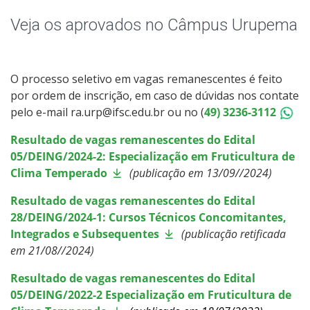
Educação de Jovens e Adultos
Veja os aprovados no Câmpus Urupema
Graduação
Especialização
O processo seletivo em vagas remanescentes é feito
por ordem de inscrição, em caso de dúvidas nos contate
pelo e-mail ra.urp@ifsc.edu.br ou no (
49) 3236-3112
Mestrado
Resultado de vagas remanescentes do Edital
Todos os cursos
05/DEING/2024-2: Especialização em Fruticultura de
Clima Temperado
(publicação em 13/09//2024)
Resultado de vagas remanescentes do Edital
Processo de Inscrição
28/DEING/2024-1: Cursos Técnicos Concomitantes,
Integrados e Subsequentes
(publicação retificada
em 21/08//2024)
Resultados
Resultado de vagas remanescentes do Edital
Resultado das vagas remanescentes
05/DEING/2022-2 Especialização em Fruticultura de