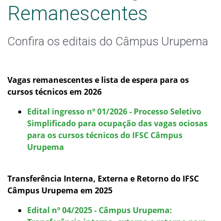
Educação de Jovens e Adultos
Remanescentes
Graduação
Confira os editais do Câmpus Urupema
Especialização
Vagas remanescentes e lista de espera para os
Mestrado
cursos técnicos em 2026
Todos os cursos
Edital ingresso nº 01/2026 - Processo Seletivo
Simplificado para ocupação das vagas ociosas
para os cursos técnicos do IFSC Câmpus
Urupema
Processo de Inscrição
Transferência Interna, Externa e Retorno do IFSC
Resultados
Câmpus Urupema em 2025
Resultado das vagas remanescentes
Edital nº 04/2025 - Câmpus Urupema: