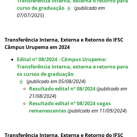
Transferência interna, externa e retorno para
Como posso estudar no IFSC?
curso de graduação
(
publicado em
07
/07/2025
)
Calendário de inscrições
Processos Seletivos
Transferência Interna, Externa e Retorno do IFSC
Câmpus Urupema em 2024
Cotas
Edital nº 08/2024 - Câmpus Urupema:
Transferência interna, externa e retorno para
Inscrições e acompanhamento
os cursos de graduação
(
publicado em
05/08/2024
)
Orientações para Matrícula
Resultado edital nº 08/2024
(publicado em
21/08/2024
)
Resultado edital nº 08/2024 vagas
Vagas Ociosas
remanescentes
(publicado em 11/09/2024
)
Transferências e Retornos
Transferência Interna, Externa e Retorno do IFSC
Provas e Gabaritos