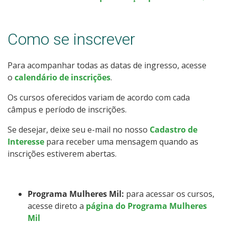
Como posso estudar no IFSC?
Como se inscrever
Calendário de inscrições
Processos Seletivos
Para acompanhar todas as datas de ingresso, acesse
o
calendário de inscrições
.
Cotas
Os cursos oferecidos variam de acordo com cada
câmpus e período de inscrições.
Inscrições e acompanhamento
Se desejar, deixe seu e-mail no nosso
Cadastro de
Interesse
para receber uma mensagem quando as
Orientações para Matrícula
inscrições estiverem abertas.
Vagas Ociosas
Programa Mulheres Mil:
para acessar os cursos,
Transferências e Retornos
acesse direto a
página do Programa Mulheres
Mil
Provas e Gabaritos