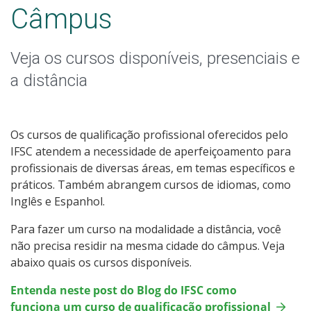
Educação de Jovens e Adultos
Câmpus
Graduação
Veja os cursos disponíveis, presenciais e
Especialização
a distância
Mestrado
Os cursos de qualificação profissional oferecidos pelo
Todos os cursos
IFSC atendem a necessidade de aperfeiçoamento para
profissionais de diversas áreas, em temas específicos e
práticos. Também abrangem cursos de idiomas, como
Inglês e Espanhol.
Processo de Inscrição
Para fazer um curso na modalidade a distância, você
não precisa residir na mesma cidade do câmpus. Veja
Resultados
abaixo quais os cursos disponíveis.
Entenda neste post do Blog do IFSC como
Resultado das vagas remanescentes
funciona um curso de qualificação profissional