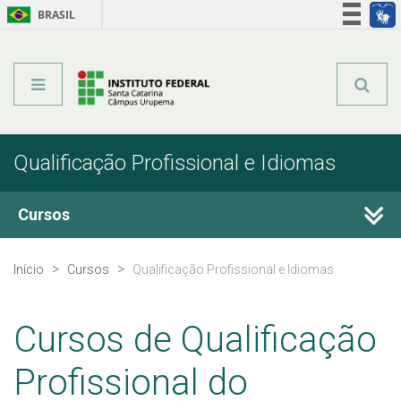
BRASIL
Órgãos do Governo
Acesso à informação
Legislação
Qualificação Profissional e Idiomas
Cursos
Técnicos Concomitantes
Início
Cursos
Qualificação Profissional e Idiomas
Técnicos Subsequentes
Cursos de Qualificação
Qualificação Profissional e Idiomas
Profissional do