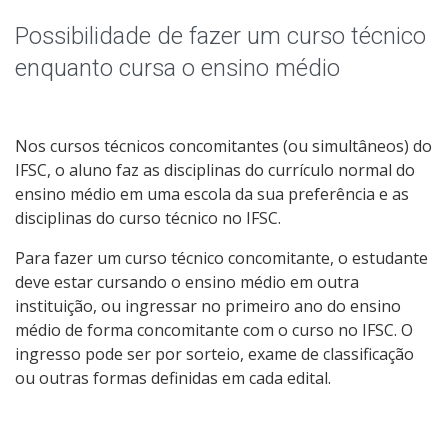
Educação de Jovens e Adultos
Possibilidade de fazer um curso técnico
Graduação
enquanto cursa o ensino médio
Especialização
Nos cursos técnicos concomitantes (ou simultâneos) do
Mestrado
IFSC, o aluno faz as disciplinas do currículo normal do
ensino médio em uma escola da sua preferência e as
Todos os cursos
disciplinas do curso técnico no IFSC.
Para fazer um curso técnico concomitante, o estudante
deve estar cursando o ensino médio em outra
Processo de Inscrição
instituição, ou ingressar no primeiro ano do ensino
médio de forma concomitante com o curso no IFSC. O
ingresso pode ser por sorteio, exame de classificação
Resultados
ou outras formas definidas em cada edital.
Resultado das vagas remanescentes