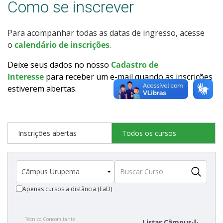
Como se inscrever
Como posso estudar no IFSC?
Para acompanhar todas as datas de ingresso, acesse
Calendário de inscrições
o
calendário de inscrições
.
Processos Seletivos
Deixe seus dados no nosso
Cadastro de
Interesse
para receber um e-mail quando as inscrições
estiverem abertas
.
Cotas
Inscrições e acompanhamento
Inscrições abertas
Todos os cursos
Orientações para Matrícula
Vagas Ociosas
Apenas cursos a distância (EaD)
Transferências e Retornos
Técnico Concomitante
Provas e Gabaritos
Listar Câmpus