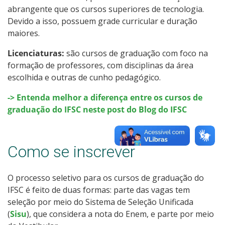
abrangente que os cursos superiores de tecnologia.
Como posso estudar no IFSC?
Devido a isso, possuem grade curricular e duração
maiores.
Calendário de inscrições
Licenciaturas:
são cursos de graduação com foco na
Processos Seletivos
formação de professores, com disciplinas da área
escolhida e outras de cunho pedagógico.
Cotas
-> Entenda melhor a diferença entre os cursos de
graduação do IFSC neste post do Blog do IFSC
Inscrições e acompanhamento
Orientações para Matrícula
Como se inscrever
Vagas Ociosas
O processo seletivo para os cursos de graduação do
IFSC é feito de duas formas: parte das vagas tem
Transferências e Retornos
seleção por meio do Sistema de Seleção Unificada
(
Sisu
), que considera a nota do Enem, e parte por meio
Provas e Gabaritos