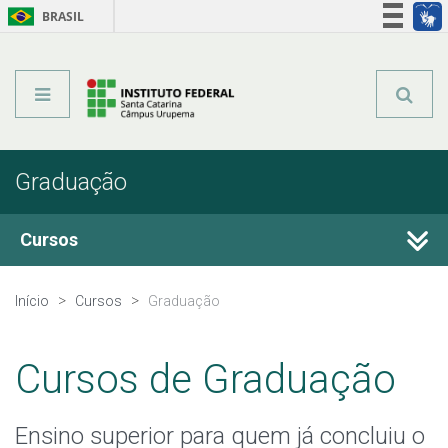
BRASIL
Órgãos do Governo
Acesso à informação
Legislação
Graduação
Cursos
Técnicos Concomitantes
Início
Cursos
Graduação
Técnicos Subsequentes
Cursos de Graduação
Qualificação Profissional e Idiomas
Ensino superior para quem já concluiu o