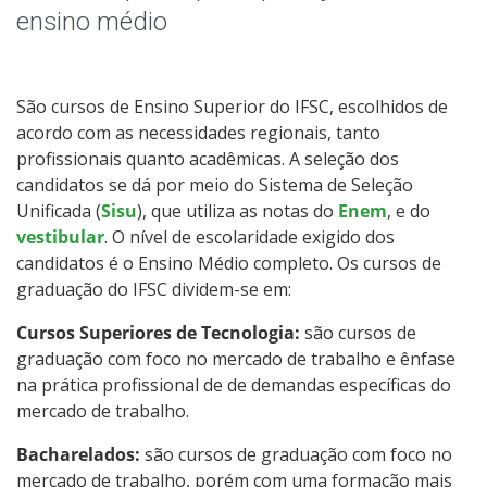
Educação de Jovens e Adultos
ensino médio
Graduação
São cursos de Ensino Superior do IFSC, escolhidos de
Especialização
acordo com as necessidades regionais, tanto
profissionais quanto acadêmicas. A seleção dos
Mestrado
candidatos se dá por meio do Sistema de Seleção
Unificada (
Sisu
), que utiliza as notas do
Enem
, e do
Todos os cursos
vestibular
. O nível de escolaridade exigido dos
candidatos é o Ensino Médio completo. Os cursos de
graduação do IFSC dividem-se em:
Processo de Inscrição
Cursos Superiores de Tecnologia:
são cursos de
graduação com foco no mercado de trabalho e ênfase
na prática profissional de de demandas específicas do
Resultados
mercado de trabalho.
Bacharelados:
Resultado das vagas remanescentes
são cursos de graduação com foco no
mercado de trabalho, porém com uma formação mais