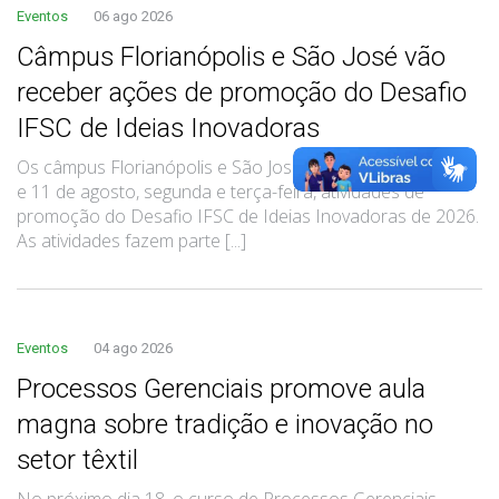
Eventos
06 ago 2026
Câmpus Florianópolis e São José vão
receber ações de promoção do Desafio
IFSC de Ideias Inovadoras
Os câmpus Florianópolis e São José recebem nos dias 10
e 11 de agosto, segunda e terça-feira, atividades de
promoção do Desafio IFSC de Ideias Inovadoras de 2026.
As atividades fazem parte [...]
Eventos
04 ago 2026
Processos Gerenciais promove aula
magna sobre tradição e inovação no
setor têxtil
No próximo dia 18, o curso de Processos Gerenciais