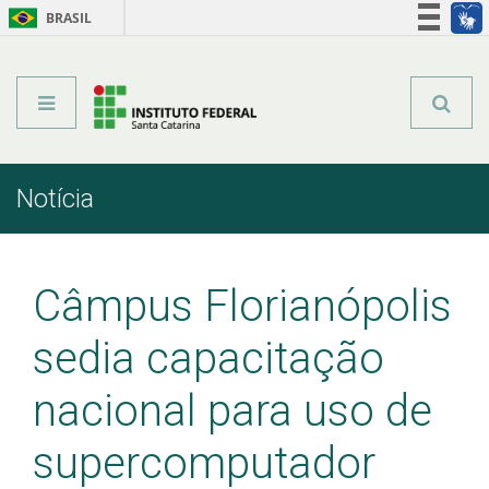
BRASIL
Órgãos do Governo
Acesso à informação
Legislação
Notícia
Início
Comunicação
Notícia
Câmpus Florianópolis
sedia capacitação
nacional para uso de
supercomputador