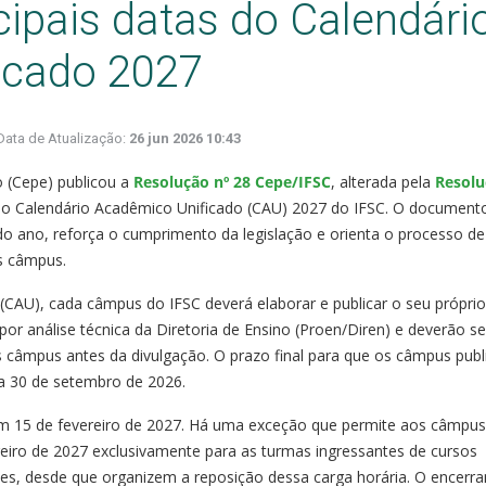
cipais datas do Calendári
icado 2027
Data de Atualização:
26 jun 2026 10:43
o (Cepe) publicou a
Resolução nº 28 Cepe/IFSC
, alterada pela
Resolu
s do Calendário Acadêmico Unificado (CAU) 2027 do IFSC. O documento
o ano, reforça o cumprimento da legislação e orienta o processo de
s câmpus.
 (CAU), cada câmpus do IFSC deverá elaborar e publicar o seu próprio
or análise técnica da Diretoria de Ensino (Proen/Diren) e deverão se
s câmpus antes da divulgação. O prazo final para que os câmpus pub
ia 30 de setembro de 2026.
 em 15 de fevereiro de 2027. Há uma exceção que permite aos câmpus
reiro de 2027 exclusivamente para as turmas ingressantes de cursos
tes, desde que organizem a reposição dessa carga horária. O encerr