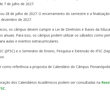
de 7 de julho de 2027.
 ou 28 de julho de 2027. O encerramento do semestre e a finalização 
e dezembro de 2027.
micos, os câmpus devem cumprir a Lei de Diretrizes e Bases da Educ
vos anuais. Para isso, os câmpus podem utilizar os sábados como pe
ra aulas e eventos extracurriculares.
SC (JIFSC) e o Seminário de Ensino, Pesquisa e Extensão do IFSC (Sep
vo.
r como referência a proposta de Calendário do Câmpus Florianópolis
oração dos Calendários Acadêmicos podem ser consultadas na
Reso
FSC
.