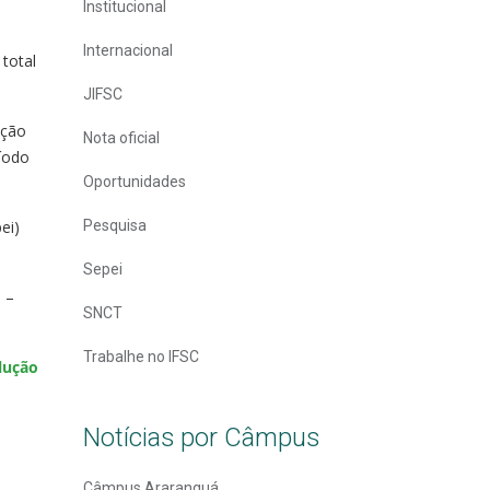
Institucional
Internacional
total
JIFSC
ação
Nota oficial
ríodo
Oportunidades
ei)
Pesquisa
Sepei
 –
SNCT
Trabalhe no IFSC
lução
Notícias por Câmpus
Câmpus Araranguá