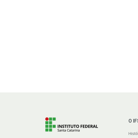
O I
Histó