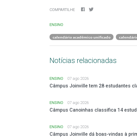
COMPARTILHE
ENSINO
calendário acadêmico unificado
calendári
Notícias relacionadas
ENSINO
07 ago 2026
Câmpus Joinville tem 28 estudantes cl
ENSINO
07 ago 2026
Câmpus Canoinhas classifica 14 estud
ENSINO
07 ago 2026
Câmpus Joinville dá boas-vindas à pri