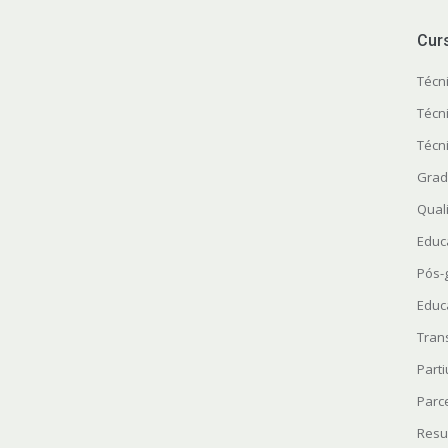
Cur
Técn
Técn
Técn
Grad
Quali
Educ
Pós-
Educ
Tran
Parti
Parc
Resu