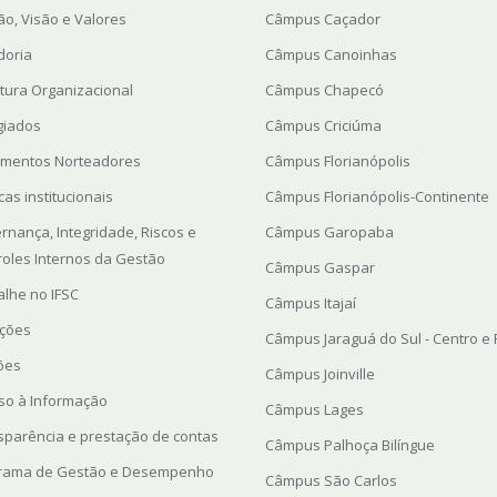
ão, Visão e Valores
Câmpus Caçador
doria
Câmpus Canoinhas
utura Organizacional
Câmpus Chapecó
giados
Câmpus Criciúma
mentos Norteadores
Câmpus Florianópolis
icas institucionais
Câmpus Florianópolis-Continente
rnança, Integridade, Riscos e
Câmpus Garopaba
roles Internos da Gestão
Câmpus Gaspar
alhe no IFSC
Câmpus Itajaí
ações
Câmpus Jaraguá do Sul - Centro e
ções
Câmpus Joinville
so à Informação
Câmpus Lages
sparência e prestação de contas
Câmpus Palhoça Bilíngue
rama de Gestão e Desempenho
Câmpus São Carlos