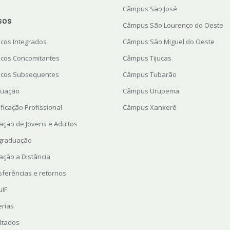
Câmpus São José
sos
Câmpus São Lourenço do Oeste
icos Integrados
Câmpus São Miguel do Oeste
icos Concomitantes
Câmpus Tijucas
icos Subsequentes
Câmpus Tubarão
uação
Câmpus Urupema
ficação Profissional
Câmpus Xanxerê
ação de Jovens e Adultos
graduação
ação a Distância
sferências e retornos
uIF
erias
ltados