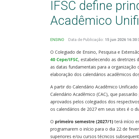
IFSC define prin
Acadêmico Unif
ENSINO
Data de Publicação:
15 jun 2026 16:30
O Colegiado de Ensino, Pesquisa e Extensã
40 Cepe/IFSC
, estabelecendo as diretrize
as datas fundamentais para a organização d
elaboração dos calendários acadêmicos do
A partir do Calendário Acadêmico Unificado
Calendário Acadêmico (CAC), que passarão p
aprovados pelos colegiados dos respectivo
os calendários de 2027 em seus sites é o d
O
primeiro semestre (2027/1)
terá início
programarem o início para o dia 22 de feve
superiores e/ou cursos técnicos subsequen