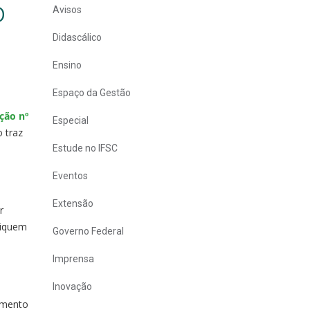
o
Avisos
Didascálico
Ensino
Espaço da Gestão
ção nº
Especial
 traz
Estude no IFSC
Eventos
Extensão
r
liquem
Governo Federal
Imprensa
Inovação
amento