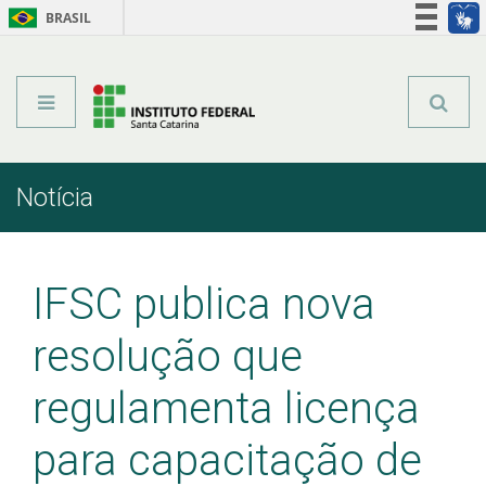
BRASIL
Órgãos do Governo
Acesso à informação
Legislação
Notícia
Início
Comunicação
Notícia
IFSC publica nova
resolução que
regulamenta licença
para capacitação de