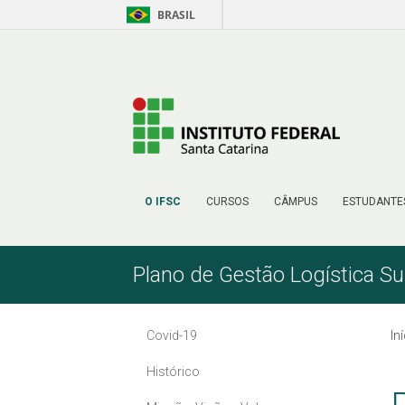
BRASIL
Pular para o Conteúdo
O IFSC
CURSOS
CÂMPUS
ESTUDANTE
Plano de Gestão Logística Su
Covid-19
In
Histórico