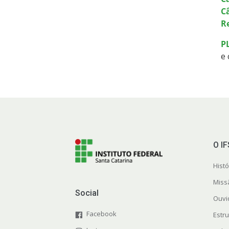
C
Re
P
e 
O I
Histó
Miss
Social
Ouvi
Facebook
Estr