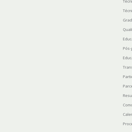
Técn
Técn
Grad
Quali
Educ
Pós-
Educ
Tran
Parti
Parc
Resu
Como
Cale
Proc