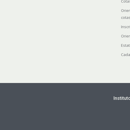
Cota
Orie
cota
Insc
Orie
Estat
Cada
Institu