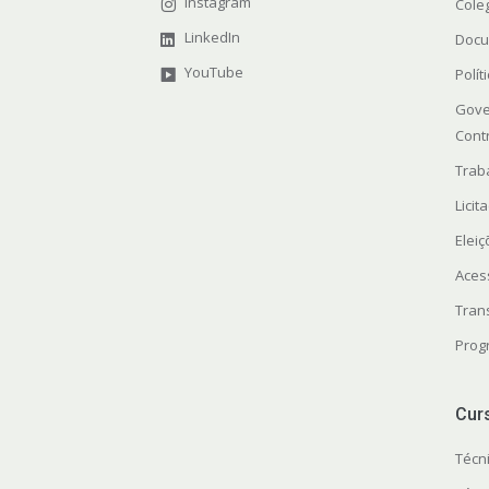
Instagram
Cole
LinkedIn
Docu
YouTube
Polít
Gove
Cont
Trab
Licit
Elei
Aces
Tran
Prog
Cur
Técn