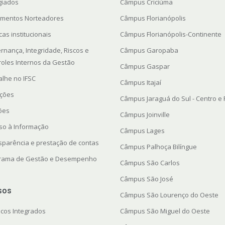
giados
Câmpus Criciúma
mentos Norteadores
Câmpus Florianópolis
icas institucionais
Câmpus Florianópolis-Continente
rnança, Integridade, Riscos e
Câmpus Garopaba
roles Internos da Gestão
Câmpus Gaspar
alhe no IFSC
Câmpus Itajaí
ações
Câmpus Jaraguá do Sul - Centro e
ções
Câmpus Joinville
so à Informação
Câmpus Lages
sparência e prestação de contas
Câmpus Palhoça Bilíngue
rama de Gestão e Desempenho
Câmpus São Carlos
Câmpus São José
sos
Câmpus São Lourenço do Oeste
icos Integrados
Câmpus São Miguel do Oeste