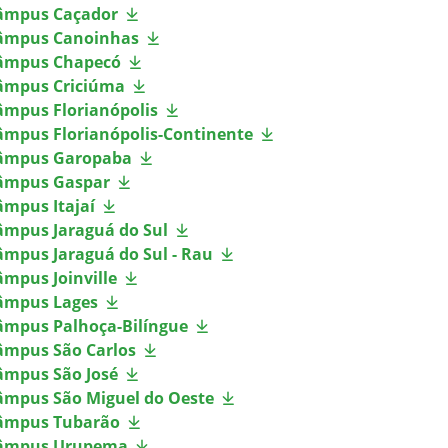
âmpus Caçador
âmpus Canoinhas
âmpus Chapecó
âmpus Criciúma
âmpus Florianópolis
âmpus Florianópolis-Continente
âmpus Garopaba
âmpus Gaspar
âmpus Itajaí
âmpus Jaraguá do Sul
âmpus Jaraguá do Sul - Rau
âmpus Joinville
âmpus Lages
âmpus Palhoça-Bilíngue
âmpus São Carlos
âmpus São José
âmpus São Miguel do Oeste
âmpus Tubarão
âmpus Urupema