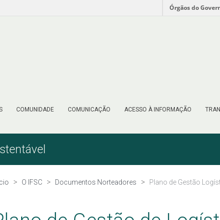
Órgãos do Gover
S
COMUNIDADE
COMUNICAÇÃO
ACESSO À INFORMAÇÃO
TRAN
stentável
ício
O IFSC
Documentos Norteadores
Plano de Gestão Logíst