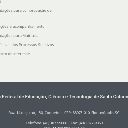
s
ntações para comprovação de
s
rições e acompanhamento
ntações para Matrícula
ísticas dos Processos Seletivos
stro de interesse
to Federal de Educação, Ciência e Tecnologia de Santa Catarin
Rua 14 de Julho, 150, Coqueiros, CEP: 88075-010, Florianópolis-SC
Telefone: (48) 3877-9000 | Fax: (48) 3877-9060