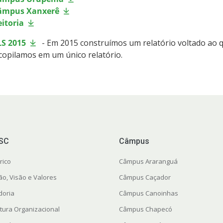
âmpus Xanxerê
itoria
LS 2015
- Em 2015 construímos um relatório voltado ao 
copilamos em um único relatório.
FSC
Câmpus
rico
Câmpus Araranguá
ão, Visão e Valores
Câmpus Caçador
doria
Câmpus Canoinhas
utura Organizacional
Câmpus Chapecó