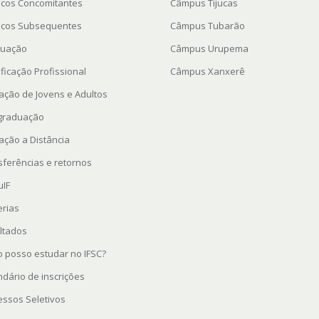
icos Concomitantes
Câmpus Tijucas
icos Subsequentes
Câmpus Tubarão
uação
Câmpus Urupema
ficação Profissional
Câmpus Xanxerê
ação de Jovens e Adultos
graduação
ação a Distância
sferências e retornos
uIF
erias
ltados
 posso estudar no IFSC?
ndário de inscrições
essos Seletivos