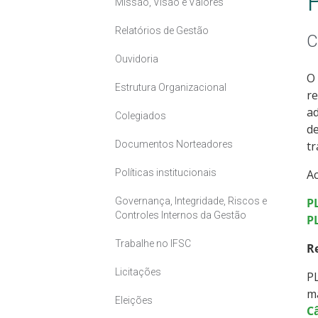
Missão, Visão e Valores
Relatórios de Gestão
C
Ouvidoria
O 
Estrutura Organizacional
re
ad
Colegiados
de
Documentos Norteadores
tr
Políticas institucionais
A
Governança, Integridade, Riscos e
PL
Controles Internos da Gestão
PL
Trabalhe no IFSC
R
Licitações
PL
ma
Eleições
C