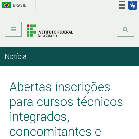
BRASIL
Órgãos do Governo
Acesso à informação
Legislação
Notícia
Início
Comunicação
Notícia
Abertas inscrições
para cursos técnicos
integrados,
concomitantes e