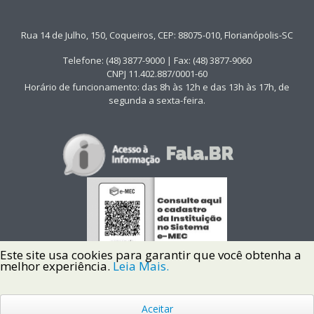
Rua 14 de Julho, 150, Coqueiros, CEP: 88075-010, Florianópolis-SC
Telefone: (48) 3877-9000 | Fax: (48) 3877-9060
CNPJ 11.402.887/0001-60
Horário de funcionamento: das 8h às 12h e das 13h às 17h, de
segunda a sexta-feira.
Este site usa cookies para garantir que você obtenha a
melhor experiência.
Leia Mais.
Aceitar
Copyright © 2022 Instituto Federal de Santa Catarina IFSC