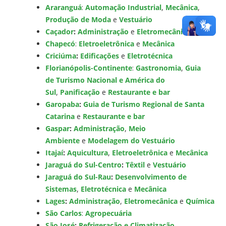
Araranguá
:
Automação Industrial
,
Mecânica
,
Produção de Moda
e
Vestuário
Caçador
:
Administração
e
Eletromecânica
Chapecó
:
Eletroeletrônica
e
Mecânica
Criciúma
:
Edificações
e
Eletrotécnica
Florianópolis-Continente
:
Gastronomia
,
Guia
de Turismo Nacional e América do
Sul
,
Panificação
e
Restaurante e bar
Garopaba
:
Guia de Turismo Regional de Santa
Catarina
e
Restaurante e bar
Gaspar
:
Administração
,
Meio
Ambiente
e
Modelagem do Vestuário
Itajaí
:
Aquicultura
,
Eletroeletrônica
e
Mecânica
Jaraguá do Sul-Centro
:
Têxtil
e
Vestuário
Jaraguá do Sul-Rau
:
Desenvolvimento de
Sistemas
,
Eletrotécnica
e
Mecânica
Lages
:
Administração
,
Eletromecânica
e
Química
São Carlos
:
Agropecuária
São José
:
Refrigeração e Climatização