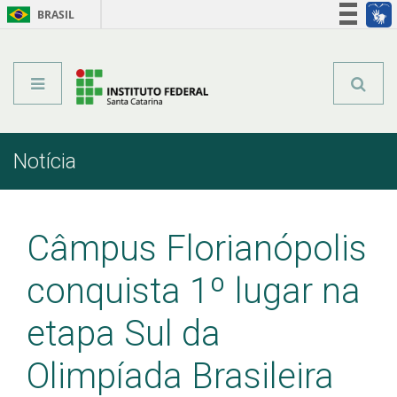
BRASIL
Órgãos do Governo
Acesso à informação
Legislação
Notícia
Início
Comunicação
Notícia
Câmpus Florianópolis
conquista 1º lugar na
etapa Sul da
Olimpíada Brasileira