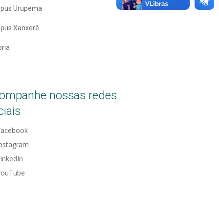
pus Urupema
pus Xanxerê
oria
ompanhe nossas redes
ciais
Facebook
Instagram
inkedIn
YouTube