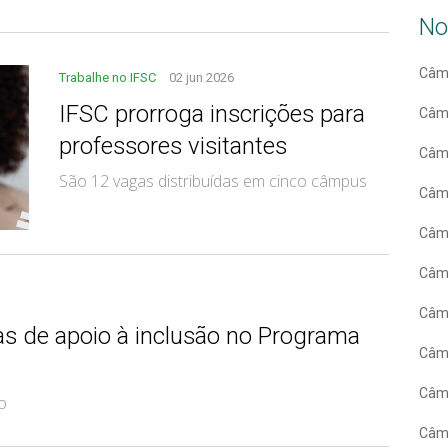
No
Câm
Trabalhe no IFSC
02 jun 2026
IFSC prorroga inscrições para
Câm
professores visitantes
Câm
São 12 vagas distribuídas em cinco câmpus
Câm
Câm
Câmp
Câmp
as de apoio à inclusão no Programa
Câm
Câm
o
Câmp