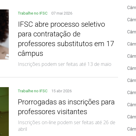
Câmp
Trabalhe no IFSC
07 mai 2026
Câmp
IFSC abre processo seletivo
Câmp
para contratação de
professores substitutos em 17
Câm
câmpus
Câmp
Inscrições podem ser feitas até 13 de maio
Câm
Câm
Trabalhe no IFSC
15 abr 2026
Câmp
Prorrogadas as inscrições para
Câmp
professores visitantes
Câmp
Inscrições on-line podem ser feitas até 26 de
abril
Câm