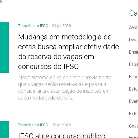
Ca
Trabalhe no IFSC
24 jul 2026
Avis
Mudança em metodologia de
Dida
cotas busca ampliar efetividade
Ensi
da reserva de vagas em
Espa
concursos do IFSC
Novo sistema deixa de definir previamente
Espe
quais vagas serão reservadas e passa a
Estu
considerar a classificação de inscritos em
cada modalidade de cota
Eve
Ext
Trabalhe no IFSC
20 jul 2026
Gove
IFSC abre concurso público