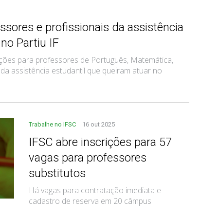
ssores e profissionais da assistência
no Partiu IF
crições para professores de Português, Matemática,
 da assistência estudantil que queiram atuar no
Trabalhe no IFSC
16 out 2025
IFSC abre inscrições para 57
vagas para professores
substitutos
Há vagas para contratação imediata e
cadastro de reserva em 20 câmpus