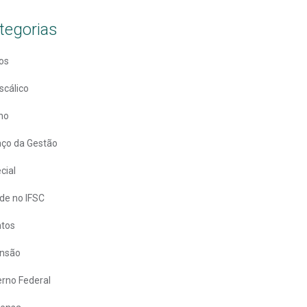
tegorias
os
scálico
no
ço da Gestão
cial
de no IFSC
ntos
ensão
rno Federal