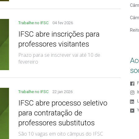
Câm
Câm
Trabalhe no IFSC
04 fev 2026
Reit
IFSC abre inscrições para
professores visitantes
Prazo para se inscrever vai até 10 de
Ac
fevereiro
so
Trabalhe no IFSC
22 jan 2026
L
IFSC abre processo seletivo
para contratação de
professores substitutos
São 10 vagas em oito câmpus do IFSC