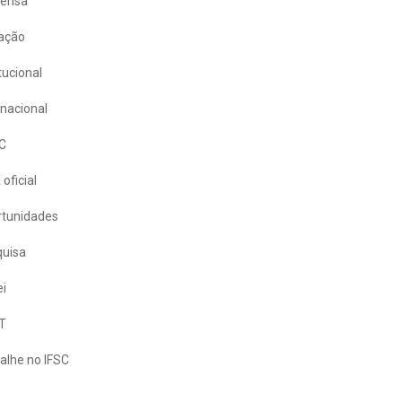
rensa
ação
itucional
rnacional
C
 oficial
tunidades
uisa
i
T
alhe no IFSC