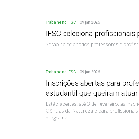
Trabalhe no IFSC
09 jan 2026
IFSC seleciona profissionais
Serão selecionados professores e profissi
Trabalhe no IFSC
09 jan 2026
Inscrições abertas para profe
estudantil que queiram atuar 
Estão abertas, até 3 de fevereiro, as ins
Ciências da Natureza e para profissionais
programa [...]