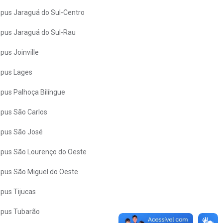
us Jaraguá do Sul-Centro
us Jaraguá do Sul-Rau
us Joinville
pus Lages
us Palhoça Bilíngue
pus São Carlos
pus São José
us São Lourenço do Oeste
us São Miguel do Oeste
us Tijucas
pus Tubarão