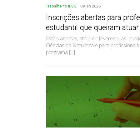
Trabalhe no IFSC
09 jan 2026
Inscrições abertas para profe
estudantil que queiram atuar 
Estão abertas, até 3 de fevereiro, as ins
Ciências da Natureza e para profissionais
programa [...]