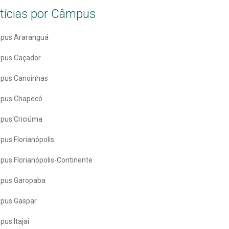
tícias por Câmpus
pus Araranguá
pus Caçador
pus Canoinhas
pus Chapecó
pus Criciúma
us Florianópolis
us Florianópolis-Continente
pus Garopaba
pus Gaspar
us Itajaí