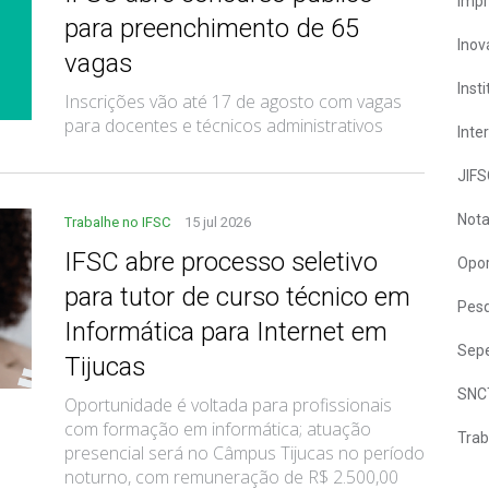
Imp
para preenchimento de 65
Inov
vagas
Inst
Inscrições vão até 17 de agosto com vagas
para docentes e técnicos administrativos
Inte
JIFS
Nota
Trabalhe no IFSC
15 jul 2026
IFSC abre processo seletivo
Opor
para tutor de curso técnico em
Pesq
Informática para Internet em
Sepe
Tijucas
SNC
Oportunidade é voltada para profissionais
com formação em informática; atuação
Trab
presencial será no Câmpus Tijucas no período
noturno, com remuneração de R$ 2.500,00