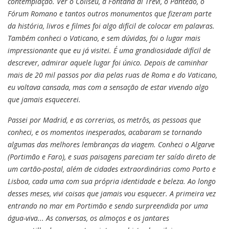
contemplação. Ver o Coliseu, a Fontana di Trevi, o Panteão, o
Fórum Romano e tantos outros monumentos que fizeram parte
da história, livros e filmes foi algo difícil de colocar em palavras.
Também conheci o Vaticano, e sem dúvidas, foi o lugar mais
impressionante que eu já visitei. É uma grandiosidade difícil de
descrever, admirar aquele lugar foi único. Depois de caminhar
mais de 20 mil passos por dia pelas ruas de Roma e do Vaticano,
eu voltava cansada, mas com a sensação de estar vivendo algo
que jamais esquecerei.
Passei por Madrid, e as correrias, os metrôs, as pessoas que
conheci, e os momentos inesperados, acabaram se tornando
algumas das melhores lembranças da viagem. Conheci o Algarve
(Portimão e Faro), e suas paisagens pareciam ter saído direto de
um cartão-postal, além de cidades extraordinárias como Porto e
Lisboa, cada uma com sua própria identidade e beleza. Ao longo
desses meses, vivi coisas que jamais vou esquecer. A primeira vez
entrando no mar em Portimão e sendo surpreendida por uma
água-viva... As conversas, os almoços e os jantares