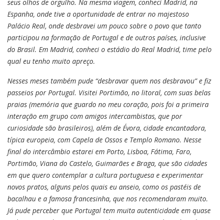
seus olhos de orgulho. Na mesma viagem, conheci Madrid, na
Espanha, onde tive a oportunidade de entrar no majestoso
Palácio Real, onde desbravei um pouco sobre o povo que tanto
participou na formação de Portugal e de outros países, inclusive
do Brasil. Em Madrid, conheci o estádio do Real Madrid, time pelo
qual eu tenho muito apreço.
Nesses meses também pude “desbravar quem nos desbravou” e fiz
passeios por Portugal. Visitei Portimão, no litoral, com suas belas
praias (memória que guardo no meu coração, pois foi a primeira
interação em grupo com amigos intercambistas, que por
curiosidade são brasileiros), além de Évora, cidade encantadora,
típica europeia, com Capela de Ossos e Templo Romano. Nesse
final do intercâmbio estarei em Porto, Lisboa, Fátima, Faro,
Portimão, Viana do Castelo, Guimarães e Braga, que são cidades
em que quero contemplar a cultura portuguesa e experimentar
novos pratos, alguns pelos quais eu anseio, como os pastéis de
bacalhau e a famosa francesinha, que nos recomendaram muito.
Já pude perceber que Portugal tem muita autenticidade em quase