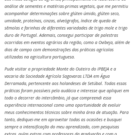
análise de sementes e matérias-primas vegetais, que me permitiu
acompanhar determinações sobre glúten úmido, glúten seco,
umidade, proteínas, cinzas, alveógrafos, índice de queda de
sêmolas e farinhas de diferentes variedades de trigo mole e trigo
duro de Portugal. Ademais, consegui participar de palestras
ocorridas em eventos agrários da região, como a Ovibeja, além de
dias de campo com demonstrações das práticas agrícolas
utilizadas na agricultura portuguesa.
Pude visitar a propriedade Monte do Outeiro do IPBEJA e a
vacaria da Sociedade Agrícola Sagovaras LTDA em Água
Derramada, pertencente aos holandeses de Setúbal. Todas essas
práticas foram possíveis pela audácia e interesse que apliquei em
todo o decorrer do intercâmbio, já que compreendi essa
experiência internacional como uma oportunidade de evoluir
meus conhecimentos técnicos sobre minha área de atuação. Para
tanto, dediquei-me em aproveitar todas as ocasiões e busquei
sempre a intensificação do meu aprendizado, com pesquisas
extras, aulas extras com professores da graduação e com o