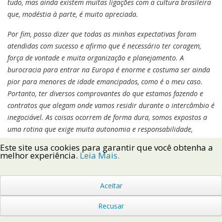
tudo, mas ainda existem muitas ligações com a cultura brasileira
que, modéstia à parte, é muito apreciada.
Por fim, posso dizer que todas as minhas expectativas foram
atendidas com sucesso e afirmo que é necessário ter coragem,
força de vontade e muita organização e planejamento. A
burocracia para entrar na Europa é enorme e costuma ser ainda
pior para menores de idade emancipados, como é o meu caso.
Portanto, ter diversos comprovantes do que estamos fazendo e
contratos que alegam onde vamos residir durante o intercâmbio é
inegociável. As coisas ocorrem de forma dura, somos expostos a
uma rotina que exige muita autonomia e responsabilidade,
portanto, a organização e a tomada de decisão com
Este site usa cookies para garantir que você obtenha a
planejamento é imprescindível. Calcular gastos, planejar
melhor experiência.
Leia Mais.
alimentação, ler mapas, saber se instruir em locais públicos e em
outros idiomas são habilidades que precisamos desenvolver. Mas,
Aceitar
com confiança em si e coragem (muita coragem), vamos longe,
8.610 km mais especificamente.
Recusar