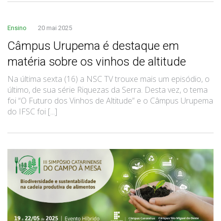
Ensino
20 mai 2025
Câmpus Urupema é destaque em
matéria sobre os vinhos de altitude
Na última sexta (16) a NSC TV trouxe mais um episódio, o
último, de sua série Riquezas da Serra. Desta vez, o tema
foi “O Futuro dos Vinhos de Altitude” e o Câmpus Urupema
do IFSC foi [...]