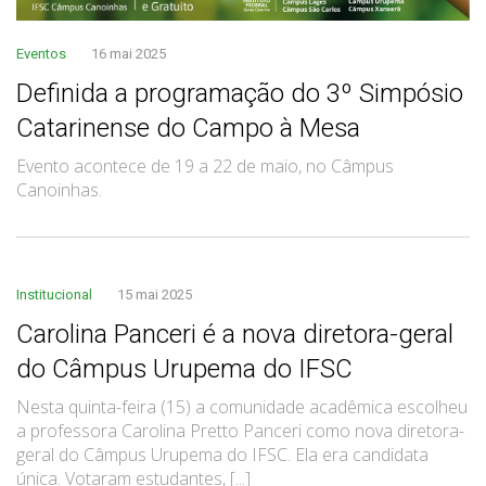
Eventos
16 mai 2025
Definida a programação do 3º Simpósio
Catarinense do Campo à Mesa
Evento acontece de 19 a 22 de maio, no Câmpus
Canoinhas.
Institucional
15 mai 2025
Carolina Panceri é a nova diretora-geral
do Câmpus Urupema do IFSC
Nesta quinta-feira (15) a comunidade acadêmica escolheu
a professora Carolina Pretto Panceri como nova diretora-
geral do Câmpus Urupema do IFSC. Ela era candidata
única. Votaram estudantes, [...]