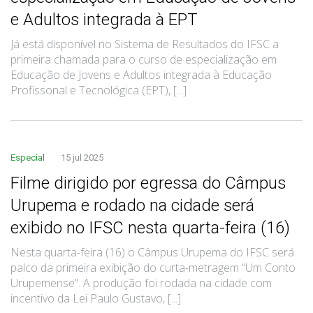
e Adultos integrada à EPT
Já está disponível no Sistema de Resultados do IFSC a
primeira chamada para o curso de especialização em
Educação de Jovens e Adultos integrada à Educação
Profissonal e Tecnológica (EPT), [...]
Especial
15 jul 2025
Filme dirigido por egressa do Câmpus
Urupema e rodado na cidade será
exibido no IFSC nesta quarta-feira (16)
Nesta quarta-feira (16) o Câmpus Urupema do IFSC será
palco da primeira exibição do curta-metragem “Um Conto
Urupemense". A produção foi rodada na cidade com
incentivo da Lei Paulo Gustavo, [...]