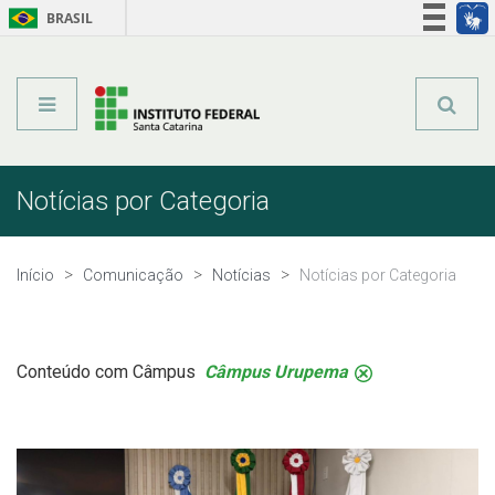
BRASIL
Órgãos do Governo
Acesso à informação
Legislação
Notícias por Categoria
Início
Comunicação
Notícias
Notícias por Categoria
Conteúdo com Câmpus
Câmpus Urupema
.