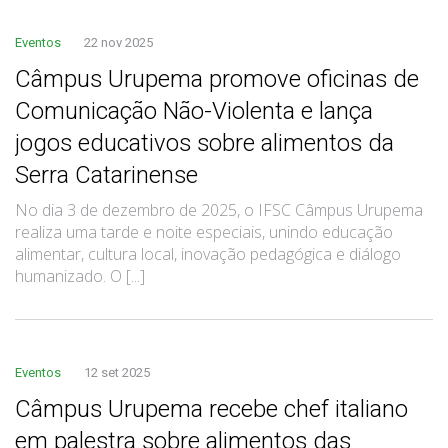
Eventos
22 nov 2025
Câmpus Urupema promove oficinas de
Comunicação Não-Violenta e lança
jogos educativos sobre alimentos da
Serra Catarinense
No dia 3 de dezembro de 2025, o IFSC Câmpus Urupema
realiza uma tarde e noite especiais, unindo educação
alimentar, cultura local, inovação pedagógica e diálogo
humanizado. O [...]
Eventos
12 set 2025
Câmpus Urupema recebe chef italiano
em palestra sobre alimentos das