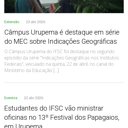
Extensão
23 abr 2026
Câmpus Urupema é destaque em série
do MEC sobre Indicações Geográficas
O Câmpus Urupema do IFSC foi destaque no segundo
episódio da série "Indicações Geográficas nos Institutos
Federais", veiculado na quinta, 22 de abril, no canal do
Ministério da Educação [...]
Eventos
22 abr 2026
Estudantes do IFSC vão ministrar
oficinas no 13º Festival dos Papagaios,
em Urupema