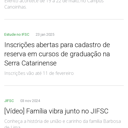
Evento acontece de 19 a 22 de maio, no Câmpus
Canoinhas.
Estude no IFSC
23 jan 2025
Inscrições abertas para cadastro de
reserva em cursos de graduação na
Serra Catarinense
Inscrições vão até 11 de fevereiro
JIFSC
03 nov 2024
[Vídeo] Família vibra junto no JIFSC
Conheça a história de união e carinho da família Barbosa
de Lima