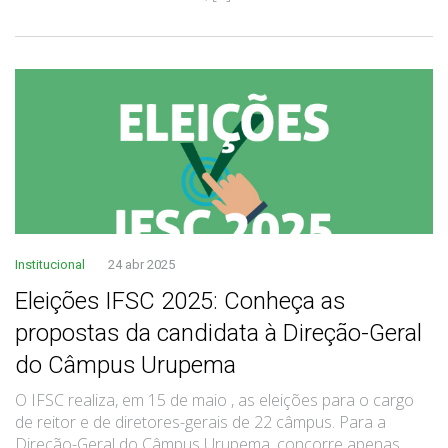
Institucional
24 abr 2025
Eleições IFSC 2025: Conheça as
propostas da candidata à Direção-Geral
do Câmpus Urupema
O IFSC realiza, em 15 de maio , as eleições para o cargo
de reitor e de diretores-gerais de 22 câmpus. Para a
Direção-Geral do Câmpus Urupema, concorre apenas