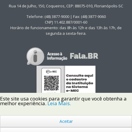
Rua 14 de Julho, 150, Coqueiros, CEP: 88075-010, Florianópolis-SC
Telefone: (48) 3877-9000 | Fax: (48) 3877-9060
CNPJ 11.402.887/0001-60
Horário de funcionamento: das 8h às 12h e das 13h às 17h, de
segunda a sexta-feira.
Este site usa cookies para garantir que você obtenha a
melhor experiência.
Leia Mais.
Aceitar
Copyright © 2022 Instituto Federal de Santa Catarina IFSC
Todos os Direitos Reservados.