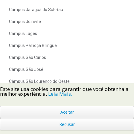
Câmpus Jaraguá do Sul-Rau
Câmpus Joinville
Câmpus Lages
Câmpus Palhoça Bilíngue
Câmpus São Carlos
Câmpus São José
Câmpus São Lourenço do Oeste
Este site usa cookies para garantir que você obtenha a
melhor experiência.
Leia Mais.
Câmpus São Miguel do Oeste
Câmpus Tijucas
Aceitar
Câmpus Tubarão
Recusar
Câmpus Urupema