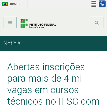
BRASIL
Órgãos do Governo
Acesso à informação
Legislação
Notícia
Início
Comunicação
Notícia
Abertas inscrições
para mais de 4 mil
vagas em cursos
técnicos no IFSC com